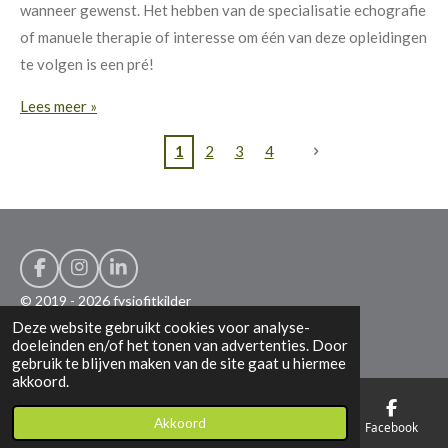
wanneer gewenst. Het hebben van de specialisatie echografie
of manuele therapie of interesse om één van deze opleidingen
te volgen is een pré!
Lees meer »
1
2
3
4
F
I
L
a
n
i
© 2019 - 2026 fysiofitkilder
c
s
n
Deze website gebruikt cookies voor analyse-
Powered by
JouwWeb
e
t
k
doeleinden en/of het tonen van advertenties. Door
b
a
e
gebruik te blijven maken van de site gaat u hiermee
o
g
d
akkoord.
o
r
I
k
a
n
m
Akkoord
E-mailadres
Telefoonnummer
Kaart
Facebook