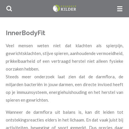
Ga
direct
naar
de
InnerBodyFit
hoofdinhoud
Veel mensen weten niet dat klachten als spierpijn,
gewrichtsklachten, stijve spieren, aanhoudende vermoeidheid,
prikkelbaarheid of een vertraagd herstel niet alleen fysieke
oorzaken hebben.
Steeds meer onderzoek laat zien dat de darmflora, de
miljarden bacteriën in jouw darmen, een directe invloed heeft
op je immuunsysteem, energiehuishouding en het herstel van
spieren en gewrichten.
Wanneer de darmflora uit balans is, kan dit leiden tot
ontstekingsreacties elders in het lichaam. En dat vaak juist bij
activiteiten, beweging of sport gemerkt. Dus precies daar