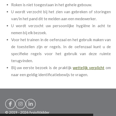
Roken is niet toegestaan in het gehele gebouw.
U wordt verzocht bij het zien van gebreken of storingen
van/in het pand dit te melden aan een medewerker.
U wordt verzocht uw persoonlijke hygiëne in acht te
nemen bij elk bezoek.
Voor het trainen in de oefenzaal en het gebruik maken van
de toestellen zijn er regels. In de oefenzaal kunt u de
specifieke regels voor het gebruik van deze ruimte
terugvinden.
Bij uw eerste bezoek is de praktijk
wettelijk verplicht
om
naar een geldig identificatiebewijs te vragen.
F
I
L
a
n
i
© 2019 - 2026 fysiofitkilder
c
s
n