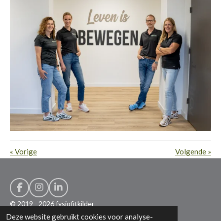
«
Vorige
Volgende
»
F
I
L
a
n
i
© 2019 - 2026 fysiofitkilder
c
s
n
Deze website gebruikt cookies voor analyse-
Powered by
JouwWeb
e
t
k