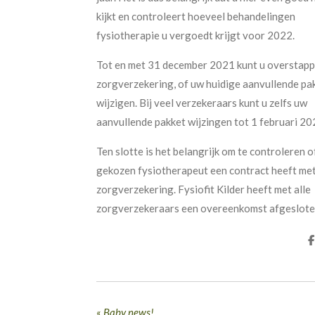
kijkt en controleert hoeveel behandelingen
fysiotherapie u vergoedt krijgt voor 2022.
Tot en met 31 december 2021 kunt u overstap
zorgverzekering, of uw huidige aanvullende pa
wijzigen. Bij veel verzekeraars kunt u zelfs uw
aanvullende pakket wijzingen tot 1 februari 20
Ten slotte is het belangrijk om
te controleren o
gekozen fysiotherapeut een contract heeft me
zorgverzekering. Fysiofit Kilder heeft met alle
zorgverzekeraars een overeenkomst afgeslote
e
l
e
n
«
Baby news!