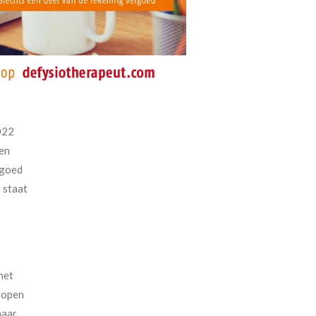
2022
ven
 goed
 staat
het
elopen
naar